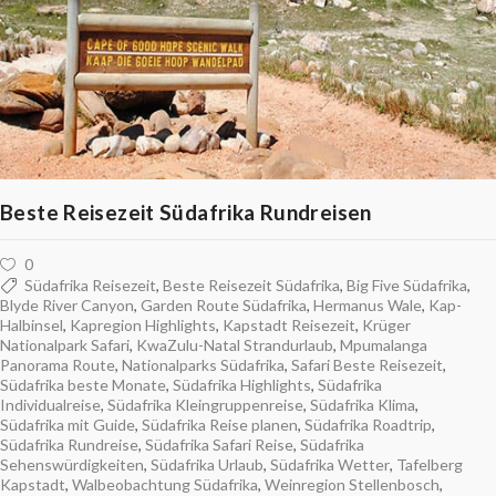
Beste Reisezeit Südafrika Rundreisen
0
Südafrika Reisezeit
,
Beste Reisezeit Südafrika
,
Big Five Südafrika
,
Blyde River Canyon
,
Garden Route Südafrika
,
Hermanus Wale
,
Kap-
Halbinsel
,
Kapregion Highlights
,
Kapstadt Reisezeit
,
Krüger
Nationalpark Safari
,
KwaZulu-Natal Strandurlaub
,
Mpumalanga
Panorama Route
,
Nationalparks Südafrika
,
Safari Beste Reisezeit
,
Südafrika beste Monate
,
Südafrika Highlights
,
Südafrika
Individualreise
,
Südafrika Kleingruppenreise
,
Südafrika Klima
,
Südafrika mit Guide
,
Südafrika Reise planen
,
Südafrika Roadtrip
,
Südafrika Rundreise
,
Südafrika Safari Reise
,
Südafrika
Sehenswürdigkeiten
,
Südafrika Urlaub
,
Südafrika Wetter
,
Tafelberg
Kapstadt
,
Walbeobachtung Südafrika
,
Weinregion Stellenbosch
,