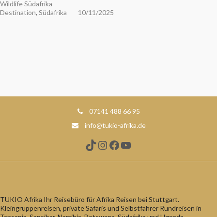
Wildlife Südafrika
Destination
,
Südafrika
10/11/2025
07141 488 66 95
info@tukio-afrika.de
TikTok
Instagram
Facebook
YouTube
TUKIO Afrika Ihr Reisebüro für Afrika Reisen bei Stuttgart.
Kleingruppenreisen, private Safaris und Selbstfahrer Rundreisen in
Tansania, Sansibar, Namibia, Botswana, Südafrika und Uganda.