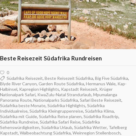
Beste Reisezeit Südafrika Rundreisen
0
Südafrika Reisezeit
,
Beste Reisezeit Südafrika
,
Big Five Südafrika
,
Blyde River Canyon
,
Garden Route Südafrika
,
Hermanus Wale
,
Kap-
Halbinsel
,
Kapregion Highlights
,
Kapstadt Reisezeit
,
Krüger
Nationalpark Safari
,
KwaZulu-Natal Strandurlaub
,
Mpumalanga
Panorama Route
,
Nationalparks Südafrika
,
Safari Beste Reisezeit
,
Südafrika beste Monate
,
Südafrika Highlights
,
Südafrika
Individualreise
,
Südafrika Kleingruppenreise
,
Südafrika Klima
,
Südafrika mit Guide
,
Südafrika Reise planen
,
Südafrika Roadtrip
,
Südafrika Rundreise
,
Südafrika Safari Reise
,
Südafrika
Sehenswürdigkeiten
,
Südafrika Urlaub
,
Südafrika Wetter
,
Tafelberg
Kapstadt
,
Walbeobachtung Südafrika
,
Weinregion Stellenbosch
,