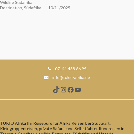
Wildlife Südafrika
Destination
,
Südafrika
10/11/2025
07141 488 66 95
info@tukio-afrika.de
TikTok
Instagram
Facebook
YouTube
TUKIO Afrika Ihr Reisebüro für Afrika Reisen bei Stuttgart.
Kleingruppenreisen, private Safaris und Selbstfahrer Rundreisen in
Tansania, Sansibar, Namibia, Botswana, Südafrika und Uganda.