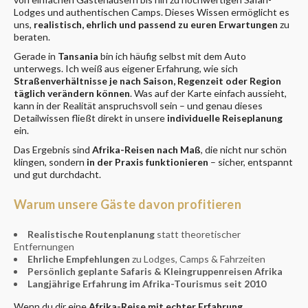
Lodges und authentischen Camps. Dieses Wissen ermöglicht es
uns,
realistisch, ehrlich und passend zu euren Erwartungen
zu
beraten.
Gerade in
Tansania
bin ich häufig selbst mit dem Auto
unterwegs. Ich weiß aus eigener Erfahrung, wie sich
Straßenverhältnisse je nach Saison, Regenzeit oder Region
täglich verändern können
. Was auf der Karte einfach aussieht,
kann in der Realität anspruchsvoll sein – und genau dieses
Detailwissen fließt direkt in unsere
individuelle Reiseplanung
ein.
Das Ergebnis sind
Afrika-Reisen nach Maß
, die nicht nur schön
klingen, sondern
in der Praxis funktionieren
– sicher, entspannt
und gut durchdacht.
Warum unsere Gäste davon profitieren
Realistische Routenplanung
statt theoretischer
Entfernungen
Ehrliche Empfehlungen
zu Lodges, Camps & Fahrzeiten
Persönlich geplante Safaris & Kleingruppenreisen Afrika
Langjährige Erfahrung im Afrika-Tourismus seit 2010
Wenn du dir eine
Afrika-Reise mit echter Erfahrung,