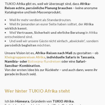
TUKIO Afrika gibt es, weil wir überzeugt sind, dass
Afrika-
Reisen echte, persönliche Planung brauchen
– keine anonyme
Katalogreise und kein Massenprodukt.
Weil ihr mehr verdient als Standardrouten.
Weil ihr jemanden an eurer Seite haben solltet, der
Afrika
wirklich kennt
.
Weil
Vertrauen, Sicherheit und ehrliche Beratung
in Afrika
entscheidend sind.
Und weil wir unsere Gäste nicht einfach „abwickeln“, sondern
persönlich begleiten
möchten.
Unsere Vision ist es,
Afrika-Reisen nach Maß
zu gestalten – ob
Kleingruppenreisen Afrika
,
individuelle Safaris in Tansania
,
Namibia- oder
Botswana-Rundreisen
oder eine
Safari-
Sansibar-Kombination
.
Von der ersten Idee bis zur Rückkehr – und auch dann, wenn ihr
gerade im Busch seid.
Wer hinter TUKIO Afrika steht
Ich bin
Hümeyra
, Gründerin von
TUKIO Afrika
.