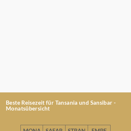
Tansania Safari Kleingruppenreise – 7 Tage Best
of Tansania
7 Tage Tansania Kleingruppenreise Mehr Safari-Zeit, mehr Natur,
mehr Erlebnis: Diese Reise…
2445€
Beste Reisezeit für Tansania und Sansibar -
Monatsübersicht
MONA
SAFAR
STRAN
EMPF