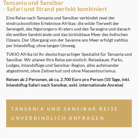
Tansania und Sansibar
- Safari und Strand perfekt kombiniert
Eine Reise nach Tansania und Sansibar verbindet zwei der
eindrucksvollsten Erlebnisse Afrikas: die wilde Tierwelt der
Serengeti, des Ngorongoro-Kraters und des Tarangire und danach
die weißen Sandstrände und das türkisblaue Meer des Indischen
Ozeans. Der Übergang von der Savanne ans Meer erfolgt nahtlos
per Inlandsflug, ohne langen Umweg.
TUKIO Afrika ist Ihr deutschsprachiger Spezialist für Tansania und
Sansibar. Wir planen Ihre Reise persönlich: Reisedauer, Parks,
Lodges, Inlandsflüge und Sansibar-Region, alles aufeinander
abgestimmt, ohne Zeitverlust und ohne Massentourismus.
Reisen ab 2 Personen, ab ca. 2.700 Euro pro Person (10 Tage, inkl.
Inlandsflug Safari nach Sansibar, exkl. internationale Anreise)
TANSANIA UND SANSIBAR REISE
UNVERBINDLICH ANFRAGEN