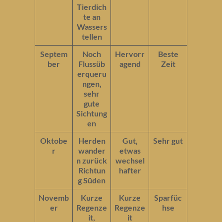
Tierdich
te an
Wassers
tellen
Septem
Noch
Hervorr
Beste
ber
Flussüb
agend
Zeit
erqueru
ngen,
sehr
gute
Sichtung
en
Oktobe
Herden
Gut,
Sehr gut
r
wander
etwas
n zurück
wechsel
Richtun
hafter
g Süden
Novemb
Kurze
Kurze
Sparfüc
er
Regenze
Regenze
hse
it,
it