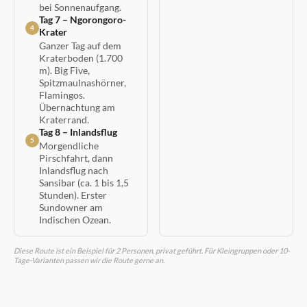
bei Sonnenaufgang.
Tag 7 – Ngorongoro-
4
Krater
Ganzer Tag auf dem
Kraterboden (1.700
m). Big Five,
Spitzmaulnashörner,
Flamingos.
Übernachtung am
Kraterrand.
Tag 8 – Inlandsflug
5
Morgendliche
Pirschfahrt, dann
Inlandsflug nach
Sansibar (ca. 1 bis 1,5
Stunden). Erster
Sundowner am
Indischen Ozean.
Diese Route ist ein Beispiel für 2 Personen, privat geführt. Für Kleingruppen oder 10-
Tage-Varianten passen wir die Route gerne an.