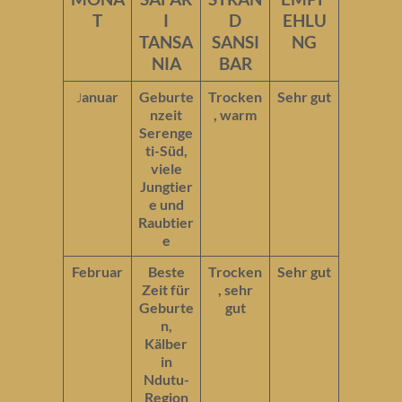
T
I
D
EHLU
TANSA
SANSI
NG
NIA
BAR
anuar
Geburte
Trocken
Sehr gut
J
nzeit
, warm
Serenge
ti-Süd,
viele
Jungtier
e und
Raubtier
e
Februar
Beste
Trocken
Sehr gut
Zeit für
, sehr
Geburte
gut
n,
Kälber
in
Ndutu-
Region