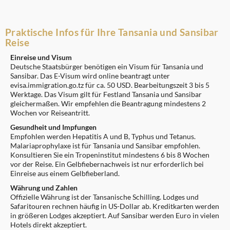
Praktische Infos für Ihre Tansania und Sansibar
Reise
Einreise und Visum
Deutsche Staatsbürger benötigen ein Visum für Tansania und
Sansibar. Das E-Visum wird online beantragt unter
evisa.immigration.go.tz für ca. 50 USD. Bearbeitungszeit 3 bis 5
Werktage. Das Visum gilt für Festland Tansania und Sansibar
gleichermaßen. Wir empfehlen die Beantragung mindestens 2
Wochen vor Reiseantritt.
Gesundheit und Impfungen
Empfohlen werden Hepatitis A und B, Typhus und Tetanus.
Malariaprophylaxe ist für Tansania und Sansibar empfohlen.
Konsultieren Sie ein Tropeninstitut mindestens 6 bis 8 Wochen
vor der Reise. Ein Gelbfiebernachweis ist nur erforderlich bei
Einreise aus einem Gelbfieberland.
Währung und Zahlen
Offizielle Währung ist der Tansanische Schilling. Lodges und
Safaritouren rechnen häufig in US-Dollar ab. Kreditkarten werden
in größeren Lodges akzeptiert. Auf Sansibar werden Euro in vielen
Hotels direkt akzeptiert.