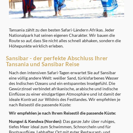
Tansania zählt zu den besten Safari-Ländern Afrikas. Jeder
Nationalpark hat seinen eigenen Charakter. Wir bauen die
Route so auf, dass Sie nicht alles schnell abhaken, sondern die
Höhepunkte wirklich erleben.
Sansibar - der perfekte Abschluss Ihrer
Tansania und Sansibar Reise
Nach den intensiven Safari-Tagen erwartet Sie auf Sansibar
eine völlig andere Welt: weißer Sand, türkisfarbenes Wasser
des Indischen Ozeans und ein entspanntes Inselgefühl. Die
Gewürzinsel verbindet afrikanische, arabische und indische
Einflüsse zu einer einzigartigen Atmosphäre und ist damit der
ideale Kontrast zur Wildnis des Festlandes. Wir empfehlen je
nach Reisestil die passende Küste:
Wir empfehlen je nach Ihrem Reisestil die passende Küste:
Nungwi & Kendwa (Norden):
Das ganze Jahr über ruhiges,
tiefes Meer ideal zum Schwimmen, Schnorcheln und für
Bootsausflüge. Lebhafter Ort mit guter Restaurant- und