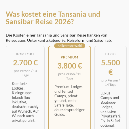
Was kostet eine Tansania und
Sansibar Reise 2026?
Die Kosten einer Tansania und Sansibar Reise hängen von
Reisedauer, Unterkunftskategorie, Reiseform und Saison ab.
Beliebteste Wahl
KOMFORT
LUXUS
PREMIUM
2.700 €
5.500
3.800 €
€
pro Person / 10
pro Person / 12
Tage
Tage
pro Person /
Komfort-
14 Tage
Premium-Lodges
Lodges,
und Tented
Kleingruppe,
Luxus-
Camps, privat
Inlandsflug
Camps und
geführt, mehr
inklusive,
Boutique-
Safari-Tage,
deutschsprachig
Lodges,
deutschsprachiger
auf Wunsch. Auf
exklusive
Guide.
Wunsch auch
Privatsafari,
privat geführt.
Fly-in Safari
optional.