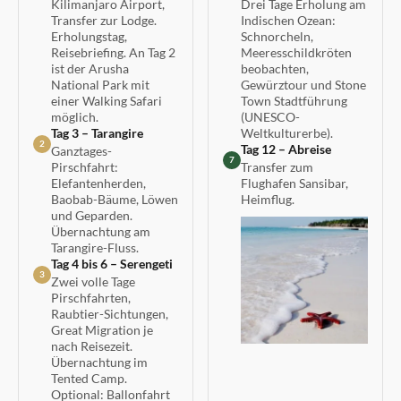
Kilimanjaro Airport,
Drei Tage Erholung am
Transfer zur Lodge.
Indischen Ozean:
Erholungstag,
Schnorcheln,
Reisebriefing. An Tag 2
Meeresschildkröten
ist der Arusha
beobachten,
National Park mit
Gewürztour und Stone
einer Walking Safari
Town Stadtführung
möglich.
(UNESCO-
Tag 3 – Tarangire
Weltkulturerbe).
2
Tag 12 – Abreise
Ganztages-
7
Pirschfahrt:
Transfer zum
Elefantenherden,
Flughafen Sansibar,
Baobab-Bäume, Löwen
Heimflug.
und Geparden.
Übernachtung am
Tarangire-Fluss.
Tag 4 bis 6 – Serengeti
3
Zwei volle Tage
Pirschfahrten,
Raubtier-Sichtungen,
Great Migration je
nach Reisezeit.
Übernachtung im
Tented Camp.
Optional: Ballonfahrt