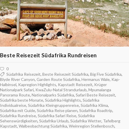
Beste Reisezeit Südafrika Rundreisen
0
Südafrika Reisezeit
,
Beste Reisezeit Südafrika
,
Big Five Südafrika
,
Blyde River Canyon
,
Garden Route Südafrika
,
Hermanus Wale
,
Kap-
Halbinsel
,
Kapregion Highlights
,
Kapstadt Reisezeit
,
Krüger
Nationalpark Safari
,
KwaZulu-Natal Strandurlaub
,
Mpumalanga
Panorama Route
,
Nationalparks Südafrika
,
Safari Beste Reisezeit
,
Südafrika beste Monate
,
Südafrika Highlights
,
Südafrika
Individualreise
,
Südafrika Kleingruppenreise
,
Südafrika Klima
,
Südafrika mit Guide
,
Südafrika Reise planen
,
Südafrika Roadtrip
,
Südafrika Rundreise
,
Südafrika Safari Reise
,
Südafrika
Sehenswürdigkeiten
,
Südafrika Urlaub
,
Südafrika Wetter
,
Tafelberg
Kapstadt
,
Walbeobachtung Südafrika
,
Weinregion Stellenbosch
,