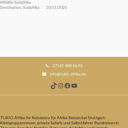
Wildlife Südafrika
Destination
,
Südafrika
10/11/2025
07141 488 66 95
info@tukio-afrika.de
TikTok
Instagram
Facebook
YouTube
TUKIO Afrika Ihr Reisebüro für Afrika Reisen bei Stuttgart.
Kleingruppenreisen, private Safaris und Selbstfahrer Rundreisen in
Tansania, Sansibar, Namibia, Botswana, Südafrika und Uganda.