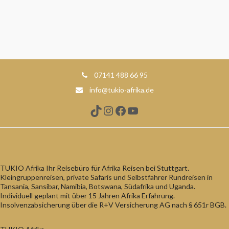
07141 488 66 95
info@tukio-afrika.de
TikTok
Instagram
Facebook
YouTube
TUKIO Afrika Ihr Reisebüro für Afrika Reisen bei Stuttgart.
Kleingruppenreisen, private Safaris und Selbstfahrer Rundreisen in
Tansania, Sansibar, Namibia, Botswana, Südafrika und Uganda.
Individuell geplant mit über 15 Jahren Afrika Erfahrung.
Insolvenzabsicherung über die R+V Versicherung AG nach § 651r BGB.