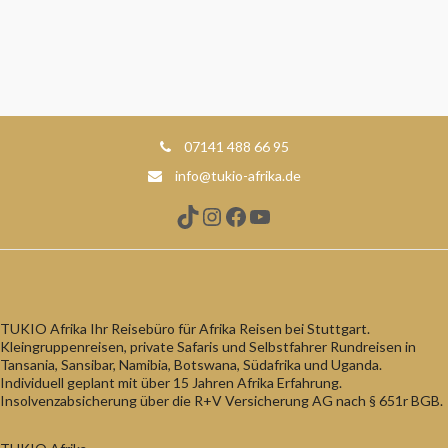
07141 488 66 95
info@tukio-afrika.de
TikTok
Instagram
Facebook
YouTube
TUKIO Afrika Ihr Reisebüro für Afrika Reisen bei Stuttgart.
Kleingruppenreisen, private Safaris und Selbstfahrer Rundreisen in
Tansania, Sansibar, Namibia, Botswana, Südafrika und Uganda.
Individuell geplant mit über 15 Jahren Afrika Erfahrung.
Insolvenzabsicherung über die R+V Versicherung AG nach § 651r BGB.