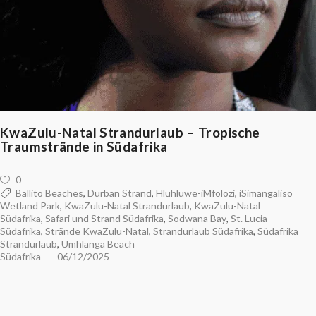
KwaZulu-Natal Strandurlaub – Tropische
Traumstrände in Südafrika
0
Ballito Beaches
,
Durban Strand
,
Hluhluwe-iMfolozi
,
iSimangaliso
Wetland Park
,
KwaZulu-Natal Strandurlaub
,
KwaZulu-Natal
Südafrika
,
Safari und Strand Südafrika
,
Sodwana Bay
,
St. Lucia
Südafrika
,
Strände KwaZulu-Natal
,
Strandurlaub Südafrika
,
Südafrika
Strandurlaub
,
Umhlanga Beach
Südafrika
06/12/2025