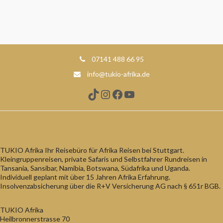
07141 488 66 95
info@tukio-afrika.de
TikTok
Instagram
Facebook
YouTube
TUKIO Afrika Ihr Reisebüro für Afrika Reisen bei Stuttgart.
Kleingruppenreisen, private Safaris und Selbstfahrer Rundreisen in
Tansania, Sansibar, Namibia, Botswana, Südafrika und Uganda.
Individuell geplant mit über 15 Jahren Afrika Erfahrung.
Insolvenzabsicherung über die R+V Versicherung AG nach § 651r BGB.
TUKIO Afrika
Heilbronnerstrasse 70