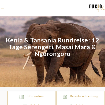
Kenia & Tansania Rundreise: 12
Tage Serengeti, Masai Mara &
Ngorongoro
Information
Reisebeschreibung