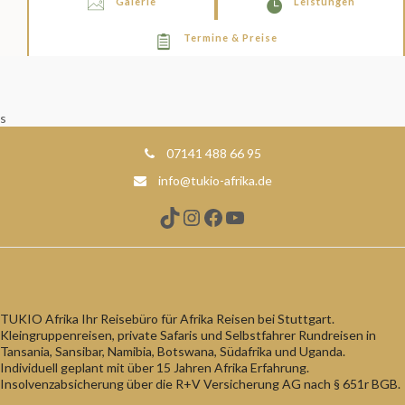
Galerie
Leistungen
Termine & Preise
s
07141 488 66 95
info@tukio-afrika.de
TikTok
Instagram
Facebook
YouTube
TUKIO Afrika Ihr Reisebüro für Afrika Reisen bei Stuttgart.
Kleingruppenreisen, private Safaris und Selbstfahrer Rundreisen in
Tansania, Sansibar, Namibia, Botswana, Südafrika und Uganda.
Individuell geplant mit über 15 Jahren Afrika Erfahrung.
Insolvenzabsicherung über die R+V Versicherung AG nach § 651r BGB.