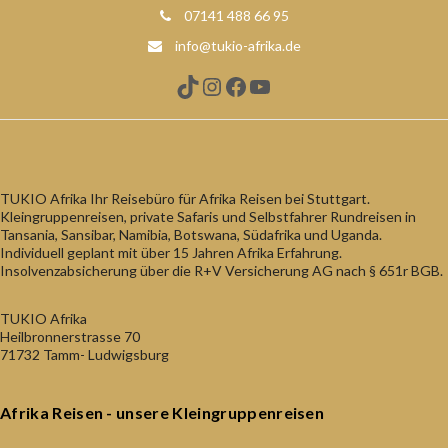
07141 488 66 95
info@tukio-afrika.de
TikTok
Instagram
Facebook
YouTube
TUKIO Afrika Ihr Reisebüro für Afrika Reisen bei Stuttgart.
Kleingruppenreisen, private Safaris und Selbstfahrer Rundreisen in
Tansania, Sansibar, Namibia, Botswana, Südafrika und Uganda.
Individuell geplant mit über 15 Jahren Afrika Erfahrung.
Insolvenzabsicherung über die R+V Versicherung AG nach § 651r BGB.
TUKIO Afrika
Heilbronnerstrasse 70
71732 Tamm- Ludwigsburg
Afrika Reisen - unsere Kleingruppenreisen